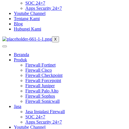
SOC 24×7
Apps Security 24×7
Youtube Channel
Tentang Kami
Blog
Hubungi Kami
X
Beranda
Produk
Firewall Fortinet
Firewall Cisco
Firewall Checkpoint
Firewall Forcepoint
Firewall Juniper
Firewall Palo Alto
Firewall Sophos
Firewall Sonicwall
Jasa
Jasa Instalasi Firewall
SOC 24×7
Apps Security 24×7
Youtube Channel