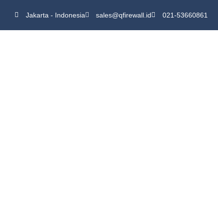
Jakarta - Indonesia
sales@qfirewall.id
021-53660861