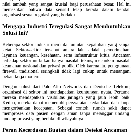
nilai tambah yang sangat krusial bagi perusahaan besar. Hal ini
memastikan bahwa data sensitif tetap berada dalam kendali
organisasi sesuai regulasi yang berlaku.
Mengapa Industri Teregulasi Sangat Membutuhkan
Solusi Ini?
Beberapa sektor industri memiliki tuntutan kepatuhan yang sangat
ketat. Sektor-sektor tersebut antara lain adalah pemerintahan,
layanan keuangan, kesehatan, serta infrastruktur kritis. Ancaman
terhadap sektor ini bukan hanya masalah teknis, melainkan masalah
keamanan nasional dan privasi publik. Oleh karena itu, penggunaan
firewall tradisional seringkali tidak lagi cukup untuk menangani
beban kerja modern.
Dengan solusi dari Palo Alto Networks dan Deutsche Telekom,
organisasi di sektor ini mendapatkan keuntungan nyata. Pertama,
mereka mendapatkan visibilitas jaringan yang jauh lebih baik.
Kedua, mereka dapat memenuhi persyaratan kedaulatan data tanpa
mengorbankan kecepatan. Sebagai contoh, rumah sakit dapat
memproses data pasien dengan aman tanpa melanggar undang-
undang privasi yang berlaku di wilayahnya.
Peran Kecerdasan Buatan dalam Deteksi Ancaman