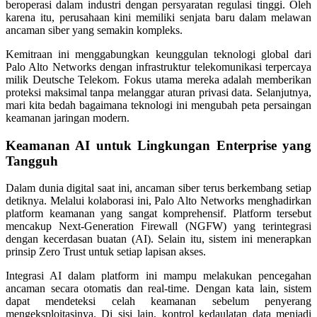
beroperasi dalam industri dengan persyaratan regulasi tinggi. Oleh
karena itu, perusahaan kini memiliki senjata baru dalam melawan
ancaman siber yang semakin kompleks.
Kemitraan ini menggabungkan keunggulan teknologi global dari
Palo Alto Networks dengan infrastruktur telekomunikasi terpercaya
milik Deutsche Telekom. Fokus utama mereka adalah memberikan
proteksi maksimal tanpa melanggar aturan privasi data. Selanjutnya,
mari kita bedah bagaimana teknologi ini mengubah peta persaingan
keamanan jaringan modern.
Keamanan AI untuk Lingkungan Enterprise yang
Tangguh
Dalam dunia digital saat ini, ancaman siber terus berkembang setiap
detiknya. Melalui kolaborasi ini, Palo Alto Networks menghadirkan
platform keamanan yang sangat komprehensif. Platform tersebut
mencakup Next-Generation Firewall (NGFW) yang terintegrasi
dengan kecerdasan buatan (AI). Selain itu, sistem ini menerapkan
prinsip Zero Trust untuk setiap lapisan akses.
Integrasi AI dalam platform ini mampu melakukan pencegahan
ancaman secara otomatis dan real-time. Dengan kata lain, sistem
dapat mendeteksi celah keamanan sebelum penyerang
mengeksploitasinya. Di sisi lain, kontrol kedaulatan data menjadi