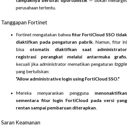
tampaknya bersifat oportunistik
— bukan menarget
perusahaan tertentu.
Tanggapan Fortinet
Fortinet mengatakan bahwa
fitur FortiCloud SSO tidak
diaktifkan pada pengaturan pabrik
. Namun, fitur ini
bisa
otomatis diaktifkan saat administrator
registrasi perangkat melalui antarmuka grafis
,
toggle
kecuali jika administrator mematikan pengaturan
yang bertuliskan:
“Allow administrative login using FortiCloud SSO.”
Mereka menyarankan pengguna
menonaktifkan
sementara fitur login FortiCloud pada versi yang
rentan sampai pembaruan diterapkan
.
Saran Keamanan