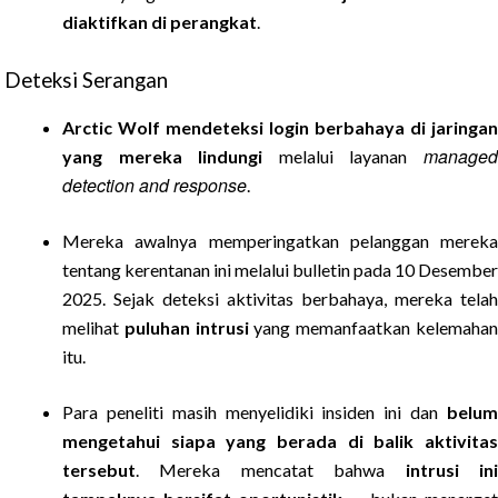
diaktifkan di perangkat
.
Deteksi Serangan
Arctic Wolf mendeteksi login berbahaya di jaringan
manage
yang mereka lindungi
melalui layanan
detection and response
.
Mereka awalnya memperingatkan pelanggan mereka
tentang kerentanan ini melalui bulletin pada 10 Desember
2025. Sejak deteksi aktivitas berbahaya, mereka telah
melihat
puluhan intrusi
yang memanfaatkan kelemaha
itu.
Para peneliti masih menyelidiki insiden ini dan
belum
mengetahui siapa yang berada di balik aktivitas
tersebut
. Mereka mencatat bahwa
intrusi in