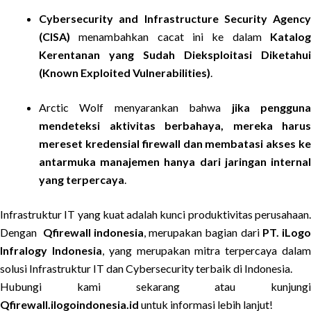
Cybersecurity and Infrastructure Security Agency
(CISA)
menambahkan cacat ini ke dalam
Katalog
Kerentanan yang Sudah Dieksploitasi Diketahui
(Known Exploited Vulnerabilities)
.
Arctic Wolf menyarankan bahwa
jika penggun
mendeteksi aktivitas berbahaya, mereka harus
mereset kredensial firewall dan membatasi akses ke
antarmuka manajemen hanya dari jaringan internal
yang terpercaya
.
Infrastruktur IT yang kuat adalah kunci produktivitas perusahaan.
Dengan
Qfirewall indonesia
, merupakan bagian dari
PT. iLogo
Infralogy Indonesia
, yang merupakan mitra terpercaya dala
solusi Infrastruktur IT dan Cybersecurity terbaik di Indonesia.
Hubungi kami sekarang atau kunjungi
Qfirewall.ilogoindonesia.id
untuk informasi lebih lanjut!