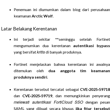
Penemuan ini diumumkan dalam blog dari perusahaan
keamanan
Arctic Wolf
.
Latar Belakang Kerentanan
Ini terjadi sekitar **seminggu setelah Fortinet
mengumumkan dua kerentanan
autentikasi bypass
kritis
yang bersifat
di banyak produknya.
Fortinet menjelaskan bahwa kerentanan ini awalnya
ditemukan oleh
dua anggota tim keamana
produknya sendiri
.
Kerentanan tersebut tercatat sebagai
CVE‑2025‑59718
dan
CVE‑2025‑59719
, dan memungkinkan penyerang
melewati autentikasi FortiCloud SSO
dengan pesa
SAML yang dibuat secara khusus
jika fitur tersebu