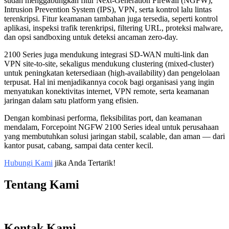
sudah menggabungkan fitur Next‑Generation Firewall (NGFW),
Intrusion Prevention System (IPS), VPN, serta kontrol lalu lintas
terenkripsi. Fitur keamanan tambahan juga tersedia, seperti kontrol
aplikasi, inspeksi trafik terenkripsi, filtering URL, proteksi malware,
dan opsi sandboxing untuk deteksi ancaman zero‑day.
2100 Series juga mendukung integrasi SD‑WAN multi‑link dan
VPN site‑to‑site, sekaligus mendukung clustering (mixed‑cluster)
untuk peningkatan ketersediaan (high‑availability) dan pengelolaan
terpusat. Hal ini menjadikannya cocok bagi organisasi yang ingin
menyatukan konektivitas internet, VPN remote, serta keamanan
jaringan dalam satu platform yang efisien.
Dengan kombinasi performa, fleksibilitas port, dan keamanan
mendalam, Forcepoint NGFW 2100 Series ideal untuk perusahaan
yang membutuhkan solusi jaringan stabil, scalable, dan aman — dari
kantor pusat, cabang, sampai data center kecil.
Hubungi Kami
jika Anda Tertarik!
Tentang Kami
Kontak Kami