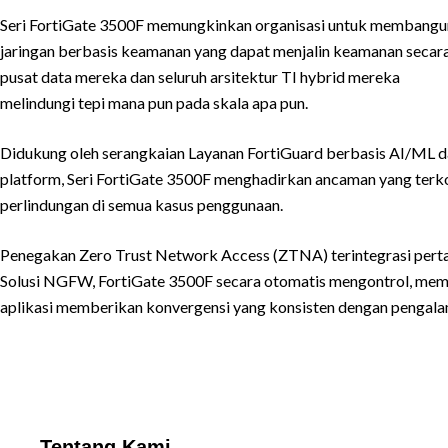
Seri FortiGate 3500F memungkinkan organisasi untuk membangu
jaringan berbasis keamanan yang dapat menjalin keamanan seca
pusat data mereka dan seluruh arsitektur TI hybrid mereka
melindungi tepi mana pun pada skala apa pun.
Didukung oleh serangkaian Layanan FortiGuard berbasis AI/ML da
platform, Seri FortiGate 3500F menghadirkan ancaman yang terko
perlindungan di semua kasus penggunaan.
Penegakan Zero Trust Network Access (ZTNA) terintegrasi perta
Solusi NGFW, FortiGate 3500F secara otomatis mengontrol, memve
aplikasi memberikan konvergensi yang konsisten dengan pengala
Tentang Kami