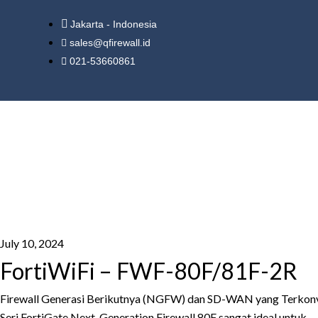
Jakarta - Indonesia
sales@qfirewall.id
021-53660861
July 10, 2024
FortiWiFi – FWF-80F/81F-2R
Firewall Generasi Berikutnya (NGFW) dan SD-WAN yang Terkon
Seri FortiGate Next-Generation Firewall 80F sangat ideal untuk