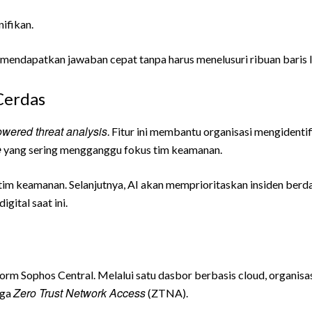
nifikan.
da mendapatkan jawaban cepat tanpa harus menelusuri ribuan baris 
Cerdas
owered threat analysis
. Fitur ini membantu organisasi mengidenti
e
yang sering mengganggu fokus tim keamanan.
 keamanan. Selanjutnya, AI akan memprioritaskan insiden berdasa
gital saat ini.
rm Sophos Central. Melalui satu dasbor berbasis cloud, organisa
Zero Trust Network Access
gga
(ZTNA).