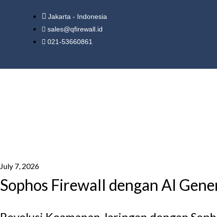
Jakarta - Indonesia
sales@qfirewall.id
021-53660861
July 7, 2026
Sophos Firewall dengan AI Gen
Revolusi Keamanan Jaringan dengan Sopho