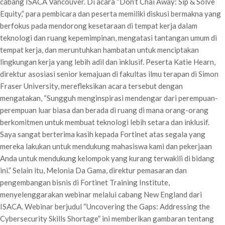
cabang ISACA Vancouver. Di acara “Don’t Chai Away: Sip & Solve
Equity,” para pembicara dan peserta memiliki diskusi bermakna yang
berfokus pada mendorong kesetaraan di tempat kerja dalam
teknologi dan ruang kepemimpinan, mengatasi tantangan umum di
tempat kerja, dan meruntuhkan hambatan untuk menciptakan
lingkungan kerja yang lebih adil dan inklusif. Peserta Katie Hearn,
direktur asosiasi senior kemajuan di fakultas ilmu terapan di Simon
Fraser University, merefleksikan acara tersebut dengan
mengatakan, “Sungguh menginspirasi mendengar dari perempuan-
perempuan luar biasa dan berada di ruang di mana orang-orang
berkomitmen untuk membuat teknologi lebih setara dan inklusif.
Saya sangat berterima kasih kepada Fortinet atas segala yang
mereka lakukan untuk mendukung mahasiswa kami dan pekerjaan
Anda untuk mendukung kelompok yang kurang terwakili di bidang
ini.” Selain itu, Melonia Da Gama, direktur pemasaran dan
pengembangan bisnis di Fortinet Training Institute,
menyelenggarakan webinar melalui cabang New England dari
ISACA. Webinar berjudul “Uncovering the Gaps: Addressing the
Cybersecurity Skills Shortage” ini memberikan gambaran tentang