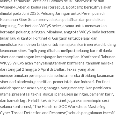
lainnya, termasuk Cercle des Femmes de la CyberSecurite dan
Women4Cyber, di kedua sesi tersebut. Bootcamp berikutnya akan
dimulai pada Juni 2025. Peluang Jaringan untuk Perempuan di
Keamanan Siber Selain menyediakan pelatihan dan pendidikan
langsung, Fortinet dan WiCyS bekerja sama untuk menawarkan
berbagai peluang jaringan. Misalnya, anggota WiCyS India bertemu
bulan lalu di kantor Fortinet di Gurgaon untuk belajar dan
mendiskusikan ide serta tips untuk memajukan karir mereka di bidang
keamanan siber. Topik yang dibahas meliputi peluang karir di dunia
siber dan tantangan kesenjangan keterampilan. Konferensi Tahunan
WiCyS WiCyS akan menyelenggarakan konferensi tahunan mereka
dari tanggal 2 hingga 5 April di Dallas, Texas, yang akan
mempertemukan perempuan dan sekutu mereka di bidang keamanan
siber dari akademia, penelitian, pemerintah, dan industri. Fortinet
adalah sponsor acara yang bangga, yang menampilkan pembicara
utama, presentasi teknis, diskusi panel, sesi jaringan, pameran karir,
dan banyak lagi. Pelatih teknis Fortinet juga akan memimpin sesi
selama konferensi, “The Hands-on SOC Workshop: Mastering
Cyber Threat Detection and Response,” sebuah pengalaman imersif