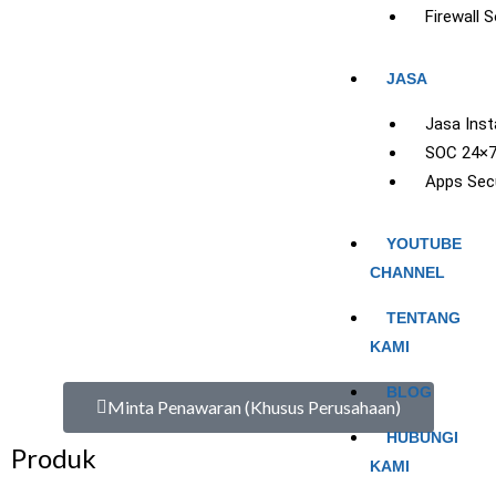
Firewall S
JASA
Jasa Insta
SOC 24×
Apps Secu
YOUTUBE
CHANNEL
TENTANG
KAMI
BLOG
Minta Penawaran (Khusus Perusahaan)
HUBUNGI
Produk
KAMI